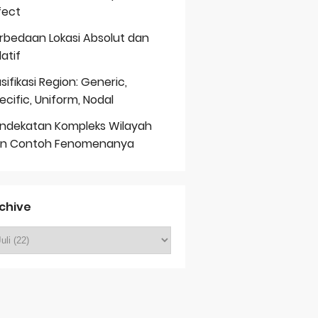
fect
rbedaan Lokasi Absolut dan
latif
asifikasi Region: Generic,
ecific, Uniform, Nodal
ndekatan Kompleks Wilayah
n Contoh Fenomenanya
chive