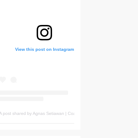
Bank Soal HOTS Sekarang!
View this post on Instagram
Friday, 7 August
A post shared by Agnas Setiawan | Coach OSN Geografi (@gurugeografi)