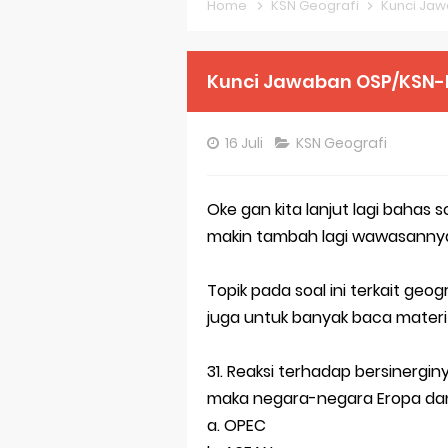
Home
KSN Geografi
Kunci Jaw
Pembahasan S
Pembahasan S
Kunci Jawaban OSP/KSN-P
Pembahasan S
16 Juli
KSN Geografi
Pembahasan S
Pembahasan S
Oke gan kita lanjut lagi bahas
makin tambah lagi wawasanny
Pembahasan S
Bocoran 150 B
Topik pada soal ini terkait geog
juga untuk banyak baca materi
Bencana Banj
Gratis, Pre T
31. Reaksi terhadap bersinergi
maka negara-negara Eropa dan
50 Latihan Pr
a. OPEC