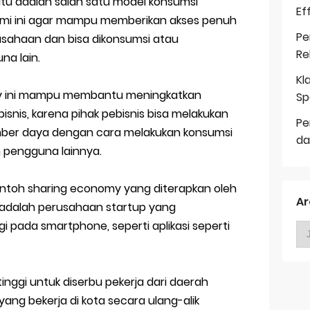
tu adalah salah satu model konsumsi
Ef
nomi ini agar mampu memberikan akses penuh
Pe
ahaan dan bisa dikonsumsi atau
Re
a lain.
Kl
my ini mampu membantu meningkatkan
Sp
snis, karena pihak pebisnis bisa melakukan
Pe
umber daya dengan cara melakukan konsumsi
da
pengguna lainnya.
contoh sharing economy yang diterapkan oleh
Ar
adalah perusahaan startup yang
 pada smartphone, seperti aplikasi seperti
inggi untuk diserbu pekerja dari daerah
ng bekerja di kota secara ulang-alik