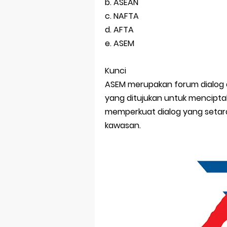
Prediksi Soal
b. ASEAN
c. NAFTA
Latihan Soal 
d. AFTA
e. ASEM
STOP Belajar 
Ebook Prediks
Kunci
ASEM merupakan forum dialog 
3 Jurus Sakt
yang ditujukan untuk mencipta
Menjadi Peng
memperkuat dialog yang setar
kawasan.