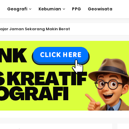
e
Geografi
Kebumian
PPG
Geowisata
ksi Soal OSK Geografi 2026 Part Geografi Ekonomi
ksi Soal OSK Geografi 2026 Part Geografi Pertanian
ksi Soal OSK Geografi 2026 Part Geografi Budaya
ksi Soal OSK Geografi 2026 Part Dinamika Kota
oal OSN-K Geografi 2025 No 51-55
Soal OSN-K Geografi 2025 No 46-50
oal OSN-K Geografi 2025 No 41-45
Soal OSN-K Geografi 2025 No 36-40
oal OSN-K Geografi 2025 No 31-35