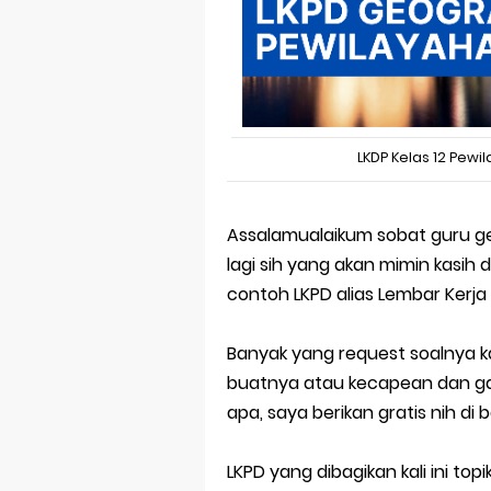
Prediksi Soal
Latihan Soal 
STOP Belajar 
Ebook Prediks
LKDP Kelas 12 Pew
3 Jurus Sakt
Menjadi Peng
Assalamualaikum sobat guru ge
lagi sih yang akan mimin kasih di
contoh LKPD alias Lembar Kerja 
Banyak yang request soalnya 
buatnya atau kecapean dan ga
apa, saya berikan gratis nih di 
LKPD yang dibagikan kali ini top