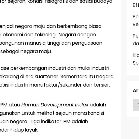
 sejarah, kondisi fisiografis dan sosial budaya
Ef
Pe
Re
 menjadi negara maju dan berkembang biasa
 ekonomi dan teknologi. Negara dengan
Pe
mbangunan manusia tinggi dan penguasaan
da
si sebagai negara maju.
Kl
Sp
se perkembangan industri dari mulai industri
 sekarang di era kuartener. Sementara itu negara
isi industri manufaktur/sekunder dan tersier.
Ar
IPM atau
Human Development Index
adalah
igunakan untuk melihat sejauh mana kondisi
ah negara. Tiga indikator IPM adalah
dar hidup layak.