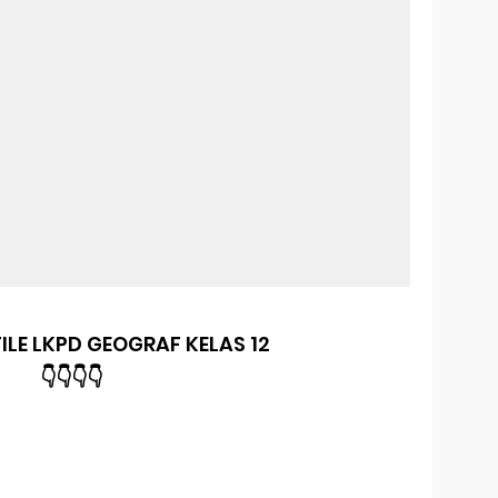
LE LKPD GEOGRAF KELAS 12
👇👇👇👇