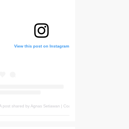
Bank Soal HOTS Sekarang!
View this post on Instagram
Sunday, 9 August
A post shared by Agnas Setiawan | Coach OSN Geografi (@gurugeografi)