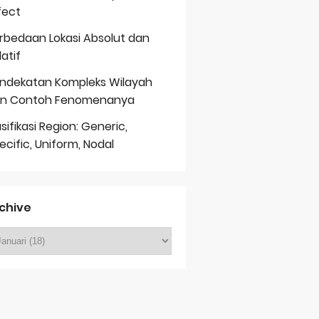
fect
rbedaan Lokasi Absolut dan
latif
ndekatan Kompleks Wilayah
n Contoh Fenomenanya
asifikasi Region: Generic,
ecific, Uniform, Nodal
chive