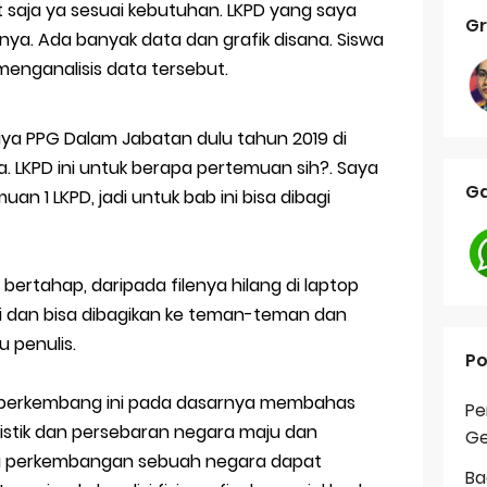
t saja ya sesuai kebutuhan. LKPD yang saya
Gr
lnya. Ada banyak data dan grafik disana. Siswa
menganalisis data tersebut.
aya PPG Dalam Jabatan dulu tahun 2019 di
a. LKPD ini untuk berapa pertemuan sih?. Saya
Ga
n 1 LKPD, jadi untuk bab ini bisa dibagi
bertahap, daripada filenya hilang di laptop
ni dan bisa dibagikan ke teman-teman dan
u penulis.
Po
 berkembang ini pada dasarnya membahas
Pe
istik dan persebaran negara maju dan
Ge
a perkembangan sebuah negara dapat
Ba