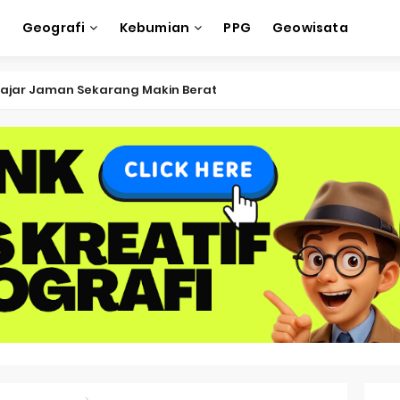
e
Geografi
Kebumian
PPG
Geowisata
ksi Soal OSK Geografi 2026 Part Geografi Ekonomi
ksi Soal OSK Geografi 2026 Part Geografi Pertanian
ksi Soal OSK Geografi 2026 Part Geografi Budaya
ksi Soal OSK Geografi 2026 Part Dinamika Kota
oal OSN-K Geografi 2025 No 51-55
Soal OSN-K Geografi 2025 No 46-50
oal OSN-K Geografi 2025 No 41-45
Soal OSN-K Geografi 2025 No 36-40
oal OSN-K Geografi 2025 No 31-35