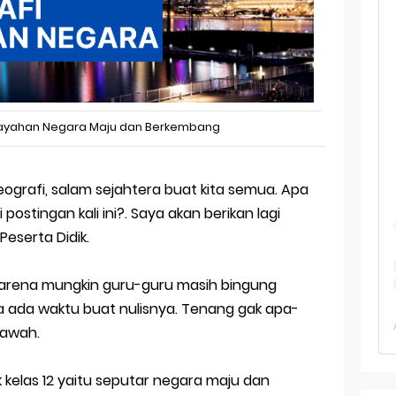
 TKA Geografi Topik Konsep Geografi + Kunci
TKA Geografi 2025 Topik Analisa Informasi Geospasial
Geografi Pakai Cara Lama! 😤 TKA 2025 Beda Level. Kuasai 150 
i 150 Soal TKA Geografi 2025 + Kunci Jawaban
ilayahan Negara Maju dan Berkembang
i Menaklukkan Soal TKA Geografi [Wajib Baca]
ajar Jaman Sekarang Makin Berat
ografi, salam sejahtera buat kita semua. Apa
 postingan kali ini?. Saya akan berikan lagi
Peserta Didik.
karena mungkin guru-guru masih bingung
 ada waktu buat nulisnya. Tenang gak apa-
bawah.
ik kelas 12 yaitu seputar negara maju dan