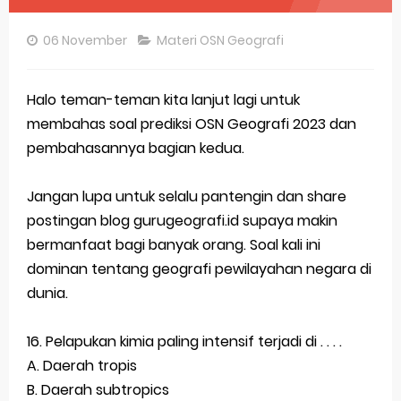
Pembahasan Soal OSN-K Geografi 2025 No 26-30
06 November
Materi OSN Geografi
Pembahasan Soal OSN-K Geografi 2025 No 21-25
Pembahasan Soal OSN-K Geografi 2025 No 16-20
Halo teman-teman kita lanjut lagi untuk
membahas soal prediksi OSN Geografi 2023 dan
Pembahasan Soal OSN-K Geografi 2025 No 11-15
pembahasannya bagian kedua.
Pembahasan Soal OSN-K Geografi 2025 No 6-10
Jangan lupa untuk selalu pantengin dan share
Pembahasan Soal OSN-K Geografi 2025 No 1-5
postingan blog gurugeografi.id supaya makin
bermanfaat bagi banyak orang. Soal kali ini
Bocoran 150 Bank Soal Dasar OSN Geografi 2026 Part 1 [Wajib Baca]
dominan tentang geografi pewilayahan negara di
Bencana Banjir Bandang di Sumatra Salah Manusia
dunia.
Gratis, Pre Test Online Calon Pejuang OSN Geografi 2026
16. Pelapukan kimia paling intensif terjadi di . . . .
50 Latihan Prediksi Soal TKA Sosiologi 2025 + Kunci
A. Daerah tropis
B. Daerah subtropics
Prediksi Soal TKA Geografi Topik Konsep Geografi + Kunci