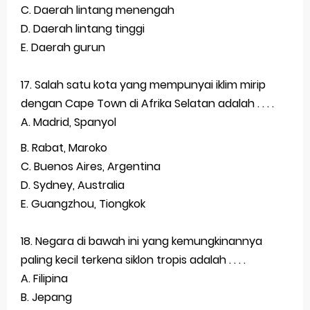
C. Daerah lintang menengah
Latihan Soal TKA Geografi 2025 Topik Analisa Informasi Geospasial
D. Daerah lintang tinggi
E. Daerah gurun
STOP Belajar Geografi Pakai Cara Lama! 😤 TKA 2025 Beda Level. Kuasai 150 Bank Soal HOTS Sekarang!
Ebook Prediksi 150 Soal TKA Geografi 2025 + Kunci Jawaban
17. Salah satu kota yang mempunyai iklim mirip
dengan Cape Town di Afrika Selatan adalah . . . .
3 Jurus Sakti Menaklukkan Soal TKA Geografi [Wajib Baca]
A. Madrid, Spanyol
Menjadi Pengajar Jaman Sekarang Makin Berat
B. Rabat, Maroko
Sunday, 9 August
C. Buenos Aires, Argentina
D. Sydney, Australia
E. Guangzhou, Tiongkok
18. Negara di bawah ini yang kemungkinannya
paling kecil terkena siklon tropis adalah . . . .
A. Filipina
B. Jepang