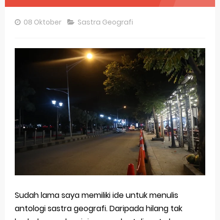
Pembahasan Soal OSN-K Geografi 2025 No 26-30
08 Oktober
Sastra Geografi
Pembahasan Soal OSN-K Geografi 2025 No 21-25
Pembahasan Soal OSN-K Geografi 2025 No 16-20
Pembahasan Soal OSN-K Geografi 2025 No 11-15
Pembahasan Soal OSN-K Geografi 2025 No 6-10
Pembahasan Soal OSN-K Geografi 2025 No 1-5
Bocoran 150 Bank Soal Dasar OSN Geografi 2026 Part 1 [Wajib Baca]
Bencana Banjir Bandang di Sumatra Salah Manusia
Gratis, Pre Test Online Calon Pejuang OSN Geografi 2026
Sudah lama saya memiliki ide untuk menulis
50 Latihan Prediksi Soal TKA Sosiologi 2025 + Kunci
antologi sastra geografi. Daripada hilang tak
Prediksi Soal TKA Geografi Topik Konsep Geografi + Kunci