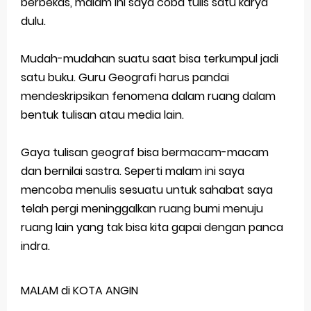
berbekas, malam ini saya coba tulis satu karya
dulu.
Latihan Soal TKA Geografi 2025 Topik Analisa Informasi Geospasial
STOP Belajar Geografi Pakai Cara Lama! 😤 TKA 2025 Beda Level. Kuasai 150 Bank Soal HOTS Sekarang!
Mudah-mudahan suatu saat bisa terkumpul jadi
satu buku. Guru Geografi harus pandai
Ebook Prediksi 150 Soal TKA Geografi 2025 + Kunci Jawaban
mendeskripsikan fenomena dalam ruang dalam
3 Jurus Sakti Menaklukkan Soal TKA Geografi [Wajib Baca]
bentuk tulisan atau media lain.
Menjadi Pengajar Jaman Sekarang Makin Berat
Friday, 7 August
Gaya tulisan geograf bisa bermacam-macam
dan bernilai sastra. Seperti malam ini saya
mencoba menulis sesuatu untuk sahabat saya
telah pergi meninggalkan ruang bumi menuju
ruang lain yang tak bisa kita gapai dengan panca
indra.
MALAM di KOTA ANGIN