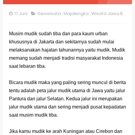
Pembahasan Soal OSN-K Geografi 2025 No 26-30
17 Juni
Geowisata
,
Majalengka
,
Wisata Jawa Barat
Pembahasan Soal OSN-K Geografi 2025 No 21-25
Pembahasan Soal OSN-K Geografi 2025 No 16-20
Musim mudik sudah tiba dan para kaum urban
khususnya di Jakarta dan sekitarnya sudah mulai
Pembahasan Soal OSN-K Geografi 2025 No 11-15
melaksanakan hajatan tahunannya yaitu mudik. Mudik
Pembahasan Soal OSN-K Geografi 2025 No 6-10
memang sudah menjadi tradisi masyarakat Indonesia
saat lebaran tiba.
Pembahasan Soal OSN-K Geografi 2025 No 1-5
Bocoran 150 Bank Soal Dasar OSN Geografi 2026 Part 1 [Wajib Baca]
Bicara mudik maka yang paling sering muncul di berita
tentu adalah peta jalur mudik utama di Jawa yaitu jalur
Bencana Banjir Bandang di Sumatra Salah Manusia
Pantura dan jalur Selatan. Kedua jalur ini merupakan
jalur mudik utama dan sering menjadi pusat kepadatan
Gratis, Pre Test Online Calon Pejuang OSN Geografi 2026
saat musim mudik tiba.
50 Latihan Prediksi Soal TKA Sosiologi 2025 + Kunci
Jika kamu mudik ke arah Kuningan atau Cirebon dan
Prediksi Soal TKA Geografi Topik Konsep Geografi + Kunci