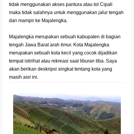
tidak menggunakan akses pantura atau tol Cipali
Latihan Soal TKA Geografi 2025 Topik Analisa Informasi Geospasial
maka tidak salahnya untuk menggunakan jalur tengah
dan mampir ke Majalengka.
STOP Belajar Geografi Pakai Cara Lama! 😤 TKA 2025 Beda Level. Kuasai 150 Bank Soal HOTS Sekarang!
Ebook Prediksi 150 Soal TKA Geografi 2025 + Kunci Jawaban
Majalengka merupakan sebuah kabupaten di bagian
tengah Jawa Barat arah timur. Kota Majalengka
3 Jurus Sakti Menaklukkan Soal TKA Geografi [Wajib Baca]
merupakan sebuah kota kecil yang cocok dijadikan
Menjadi Pengajar Jaman Sekarang Makin Berat
tempat istirihat atau rekreasi saat liburan tiba. Saya
akan berikan deskripsi singkat tentang kota yang
Saturday, 8 August
masih asri ini.