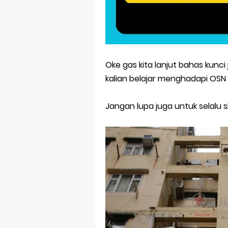
Prediksi Soal
Latihan Soal 
STOP Belajar 
Oke gas kita lanjut bahas kunci
Ebook Prediks
kalian belajar menghadapi OSN 
3 Jurus Sakt
Jangan lupa juga untuk selalu s
Menjadi Peng