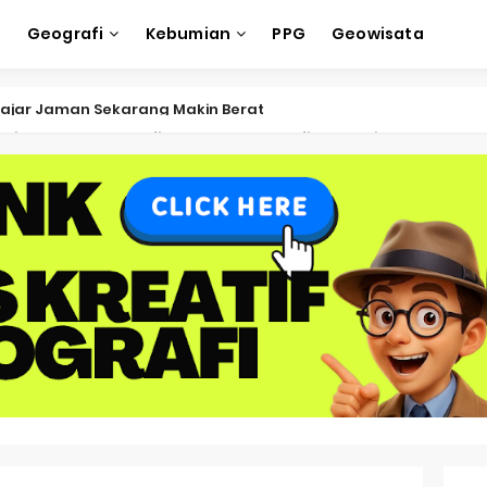
e
Geografi
Kebumian
PPG
Geowisata
ksi Soal OSK Geografi 2026 Part Geografi Ekonomi
ksi Soal OSK Geografi 2026 Part Geografi Pertanian
ksi Soal OSK Geografi 2026 Part Geografi Budaya
ksi Soal OSK Geografi 2026 Part Dinamika Kota
oal OSN-K Geografi 2025 No 51-55
Soal OSN-K Geografi 2025 No 46-50
oal OSN-K Geografi 2025 No 41-45
Soal OSN-K Geografi 2025 No 36-40
oal OSN-K Geografi 2025 No 31-35