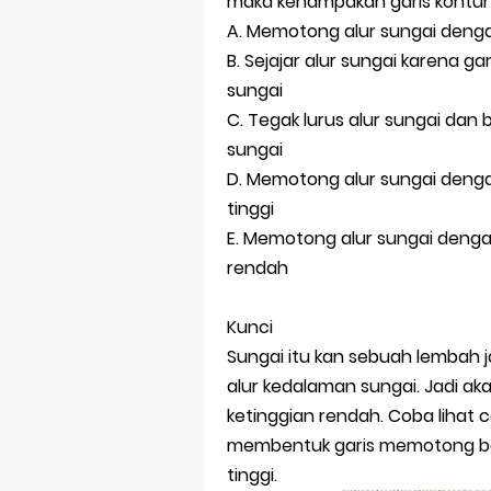
maka kenampakan garis kontur 
A. Memotong alur sungai dengan
B. Sejajar alur sungai karena g
sungai
C. Tegak lurus alur sungai dan 
sungai
D. Memotong alur sungai dengan
tinggi
E. Memotong alur sungai dengan 
rendah
Kunci
Sungai itu kan sebuah lembah 
alur kedalaman sungai. Jadi a
ketinggian rendah. Coba lihat 
membentuk garis memotong b
tinggi.