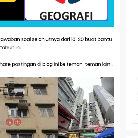
 TKA Geografi Topik Konsep Geografi + Kunci
TKA Geografi 2025 Topik Analisa Informasi Geospasial
Geografi Pakai Cara Lama! 😤 TKA 2025 Beda Level. Kuasai 150 
 jawaban soal selanjutnya dari 16-20 buat bantu
i 150 Soal TKA Geografi 2025 + Kunci Jawaban
tahun ini.
i Menaklukkan Soal TKA Geografi [Wajib Baca]
hare postingan di blog ini ke teman-teman lain!.
ajar Jaman Sekarang Makin Berat