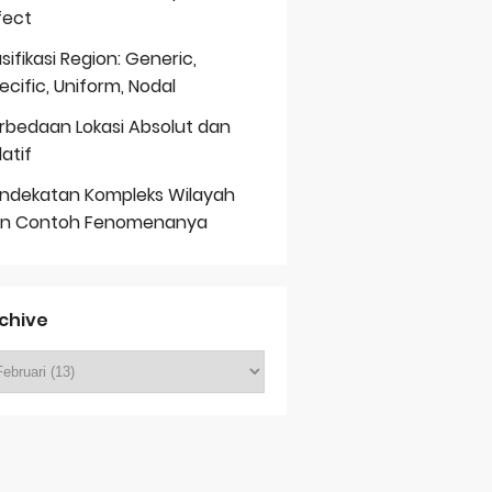
fect
asifikasi Region: Generic,
ecific, Uniform, Nodal
rbedaan Lokasi Absolut dan
latif
ndekatan Kompleks Wilayah
n Contoh Fenomenanya
chive