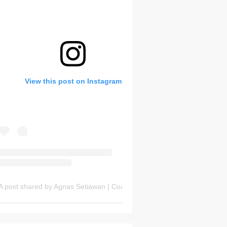
Bank Soal HOTS Sekarang!
View this post on Instagram
Thursday, 6 August
A post shared by Agnas Setiawan | Coach OSN Geografi (@gurugeografi)